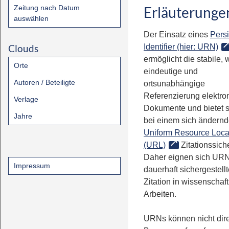
Zeitung nach Datum
Erläuterunge
auswählen
Der Einsatz eines
Persi
Clouds
Identifier (hier: URN)
ermöglicht die stabile, 
Orte
eindeutige und
Autoren / Beteiligte
ortsunabhängige
Referenzierung elektro
Verlage
Dokumente und bietet 
Jahre
bei einem sich ändern
Uniform Resource Loca
(URL)
Zitationssiche
Daher eignen sich URN
Impressum
dauerhaft sichergestell
Zitation in wissenschaf
Arbeiten.
URNs können nicht dire