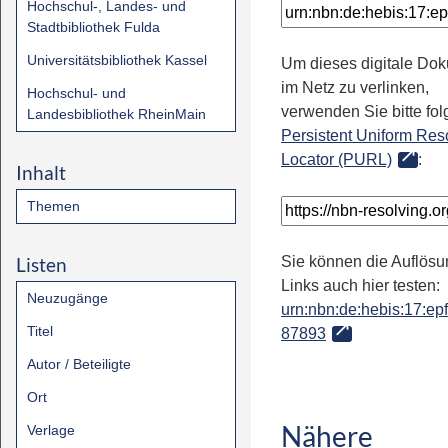
Hochschul-, Landes- und
Stadtbibliothek Fulda
Universitätsbibliothek Kassel
Um dieses digitale Do
im Netz zu verlinken,
Hochschul- und
verwenden Sie bitte fo
Landesbibliothek RheinMain
Persistent Uniform Res
Locator (PURL)
:
Inhalt
Themen
Listen
Sie können die Auflösu
Links auch hier testen:
Neuzugänge
urn:nbn:de:hebis:17:epfl
Titel
87893
Autor / Beteiligte
Ort
Nähere
Verlage