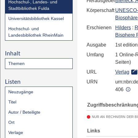
Herausgeber
Bieneck, 
Hochschul-, Landes- und
Stadtbibliothek Fulda
Körperschaft
UNESCO
Biosphäre
Universitätsbibliothek Kassel
Erschienen
Hilders
:
R
Hochschul- und
Bisphere 
Landesbibliothek RheinMain
Ausgabe
1st editio
Inhalt
Umfang
1 Online-
Seiten)
Themen
URL
Verlag
Listen
URN
urn:nbn:de
406
Neuzugänge
Titel
Zugriffsbeschränkun
Autor / Beteiligte
NUR AN RECHNERN DER B
Ort
Links
Verlage