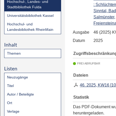
Hochschul-, Landes- und
: Schlüchter
Stadtbibliothek Fulda
Sinntal, Ba
Universitätsbibliothek Kassel
Salmünster,
Freienstein
Hochschul- und
Landesbibliothek RheinMain
Ausgabe
46 (2025) 
Datum
2025
Inhalt
Zugriffsbeschränkun
Themen
FREI ABRUFBAR
Listen
Dateien
Neuzugänge
46. 2025, KW16
[
10
Titel
Autor / Beteiligte
Statistik
Ort
Das PDF-Dokument w
Verlage
heruntergeladen.