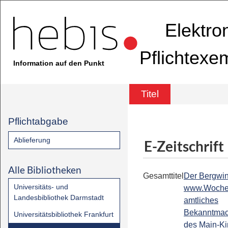
Elektro
Pflichtexe
Information auf den Punkt
Titel
Pflichtabgabe
Ablieferung
E-Zeitschrift
Alle Bibliotheken
Gesamttitel
Der Bergwin
Universitäts- und
www.Wochen
Landesbibliothek Darmstadt
amtliches
Bekanntmac
Universitätsbibliothek Frankfurt
des Main-Ki