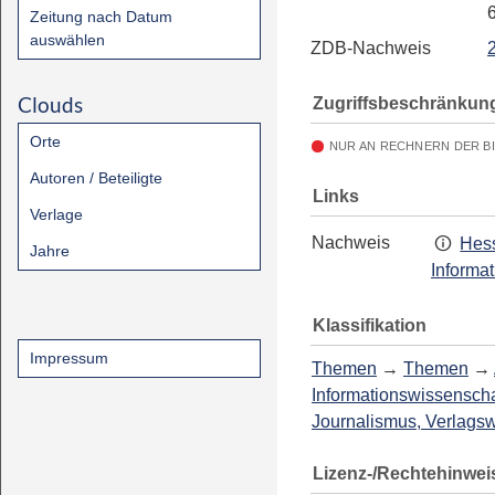
Zeitung nach Datum
auswählen
ZDB-Nachweis
Clouds
Zugriffsbeschränkun
Orte
NUR AN RECHNERN DER B
Autoren / Beteiligte
Links
Verlage
Nachweis
Hess
Jahre
Informa
Klassifikation
Impressum
Themen
→
Themen
→
Informationswissenscha
Journalismus, Verlags
Lizenz-/Rechtehinwei