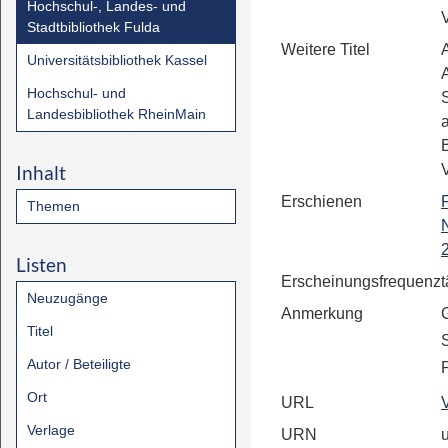
Hochschul-, Landes- und
Stadtbibliothek Fulda
Weitere Titel
Universitätsbibliothek Kassel
Hochschul- und
Landesbibliothek RheinMain
Inhalt
Erschienen
Themen
Listen
Erscheinungsfrequenz
t
Neuzugänge
Anmerkung
Titel
Autor / Beteiligte
P
Ort
URL
Verlage
URN
u