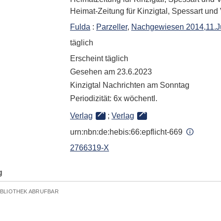
Heimat-Zeitung für Kinzigtal, Spessart und
Fulda
:
Parzeller
,
Nachgewiesen 2014,11.Ju
täglich
Erscheint täglich
Gesehen am 23.6.2023
Kinzigtal Nachrichten am Sonntag
Periodizität: 6x wöchentl.
Verlag
;
Verlag
urn:nbn:de:hebis:66:epflicht-669
2766319-X
g
IBLIOTHEK ABRUFBAR