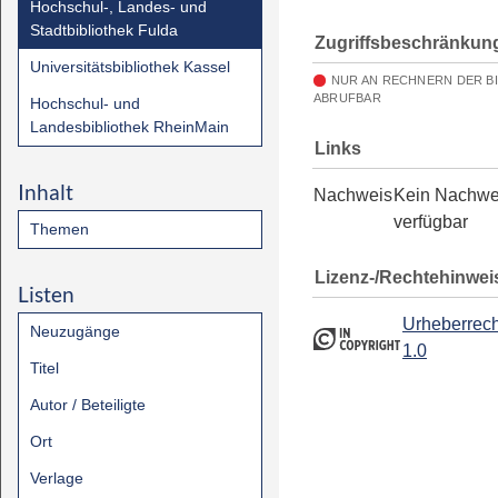
Hochschul-, Landes- und
Stadtbibliothek Fulda
Zugriffsbeschränkun
Universitätsbibliothek Kassel
NUR AN RECHNERN DER B
ABRUFBAR
Hochschul- und
Landesbibliothek RheinMain
Links
Inhalt
Nachweis
Kein Nachwe
verfügbar
Themen
Lizenz-/Rechtehinwei
Listen
Urheberrech
Neuzugänge
1.0
Titel
Autor / Beteiligte
Ort
Verlage