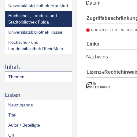
Datum
Universitätsbibliothek Frankfurt
Hochschul-, Landes- und
Zugriffsbeschränkun
Stadtbibliothek Fulda
NUR AN RECHNERN DER B
Universitätsbibliothek Kassel
Hochschul- und
Links
Landesbibliothek RheinMain
Nachweis
Inhalt
Lizenz-/Rechtehinwei
Themen
Listen
Neuzugänge
Titel
Autor / Beteiligte
Ort