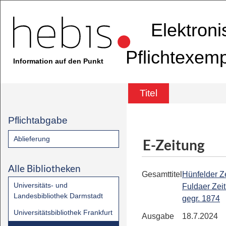
Elektron
Pflichtexem
Information auf den Punkt
Titel
Pflichtabgabe
Ablieferung
E-Zeitung
Alle Bibliotheken
Gesamttitel
Hünfelder Ze
Universitäts- und
Fuldaer Zeit
Landesbibliothek Darmstadt
gegr. 1874
Universitätsbibliothek Frankfurt
Ausgabe
18.7.2024