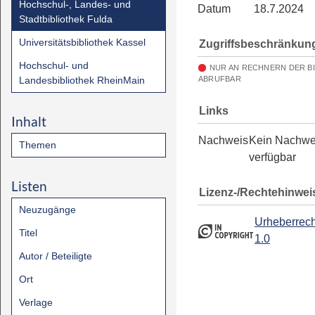
Hochschul-, Landes- und
Datum
18.7.2024
Stadtbibliothek Fulda
Universitätsbibliothek Kassel
Zugriffsbeschränkun
Hochschul- und
NUR AN RECHNERN DER B
Landesbibliothek RheinMain
ABRUFBAR
Links
Inhalt
Nachweis
Kein Nachwe
Themen
verfügbar
Listen
Lizenz-/Rechtehinwei
Neuzugänge
Urheberrech
Titel
1.0
Autor / Beteiligte
Ort
Verlage