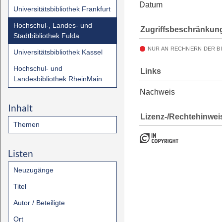
Datum
Universitätsbibliothek Frankfurt
Hochschul-, Landes- und
Zugriffsbeschränkun
Stadtbibliothek Fulda
NUR AN RECHNERN DER B
Universitätsbibliothek Kassel
Hochschul- und
Links
Landesbibliothek RheinMain
Nachweis
Inhalt
Lizenz-/Rechtehinwei
Themen
Listen
Neuzugänge
Titel
Autor / Beteiligte
Ort