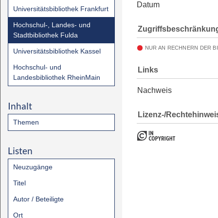
Datum
Universitätsbibliothek Frankfurt
Hochschul-, Landes- und
Zugriffsbeschränkun
Stadtbibliothek Fulda
NUR AN RECHNERN DER B
Universitätsbibliothek Kassel
Hochschul- und
Links
Landesbibliothek RheinMain
Nachweis
Inhalt
Lizenz-/Rechtehinwei
Themen
Listen
Neuzugänge
Titel
Autor / Beteiligte
Ort