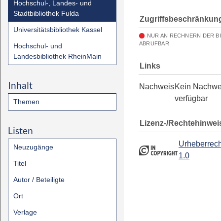
Hochschul-, Landes- und
Stadtbibliothek Fulda
Zugriffsbeschränkun
Universitätsbibliothek Kassel
NUR AN RECHNERN DER B
ABRUFBAR
Hochschul- und
Landesbibliothek RheinMain
Links
Inhalt
Nachweis
Kein Nachwe
verfügbar
Themen
Lizenz-/Rechtehinwei
Listen
Urheberrech
Neuzugänge
1.0
Titel
Autor / Beteiligte
Ort
Verlage