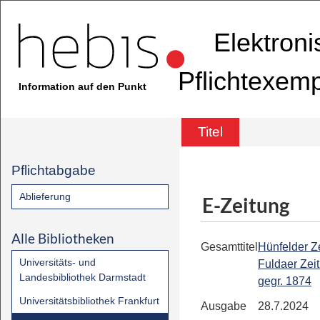
Elektron
Pflichtexem
Information auf den Punkt
Titel
Pflichtabgabe
Ablieferung
E-Zeitung
Alle Bibliotheken
Gesamttitel
Hünfelder Ze
Universitäts- und
Fuldaer Zeit
Landesbibliothek Darmstadt
gegr. 1874
Universitätsbibliothek Frankfurt
Ausgabe
28.7.2024