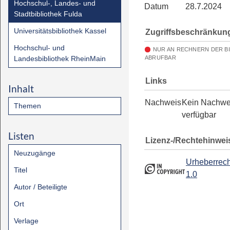
Hochschul-, Landes- und
Datum
28.7.2024
Stadtbibliothek Fulda
Universitätsbibliothek Kassel
Zugriffsbeschränkun
Hochschul- und
NUR AN RECHNERN DER B
Landesbibliothek RheinMain
ABRUFBAR
Links
Inhalt
Nachweis
Kein Nachwe
Themen
verfügbar
Listen
Lizenz-/Rechtehinwei
Neuzugänge
Urheberrech
Titel
1.0
Autor / Beteiligte
Ort
Verlage