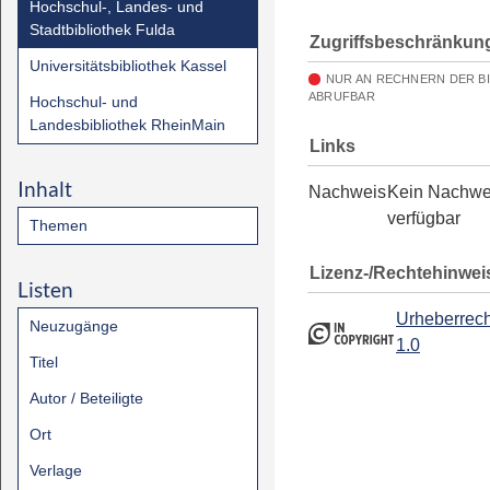
Hochschul-, Landes- und
Stadtbibliothek Fulda
Zugriffsbeschränkun
Universitätsbibliothek Kassel
NUR AN RECHNERN DER B
ABRUFBAR
Hochschul- und
Landesbibliothek RheinMain
Links
Inhalt
Nachweis
Kein Nachwe
verfügbar
Themen
Lizenz-/Rechtehinwei
Listen
Urheberrech
Neuzugänge
1.0
Titel
Autor / Beteiligte
Ort
Verlage