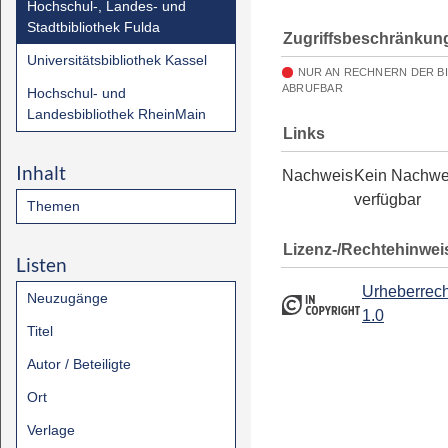
Hochschul-, Landes- und
Stadtbibliothek Fulda
Zugriffsbeschränkun
Universitätsbibliothek Kassel
NUR AN RECHNERN DER B
ABRUFBAR
Hochschul- und
Landesbibliothek RheinMain
Links
Inhalt
Nachweis
Kein Nachwe
verfügbar
Themen
Lizenz-/Rechtehinwei
Listen
Urheberrech
Neuzugänge
1.0
Titel
Autor / Beteiligte
Ort
Verlage