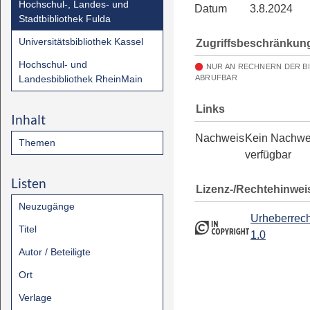
Hochschul-, Landes- und
Datum
3.8.2024
Stadtbibliothek Fulda
Universitätsbibliothek Kassel
Zugriffsbeschränkun
Hochschul- und
NUR AN RECHNERN DER B
Landesbibliothek RheinMain
ABRUFBAR
Links
Inhalt
Nachweis
Kein Nachwe
Themen
verfügbar
Listen
Lizenz-/Rechtehinwei
Neuzugänge
Urheberrech
Titel
1.0
Autor / Beteiligte
Ort
Verlage