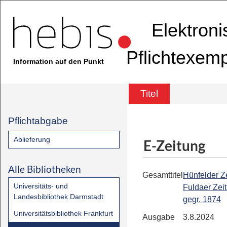
Elektron
Pflichtexem
Information auf den Punkt
Titel
Pflichtabgabe
Ablieferung
E-Zeitung
Alle Bibliotheken
Gesamttitel
Hünfelder Ze
Universitäts- und
Fuldaer Zeit
Landesbibliothek Darmstadt
gegr. 1874
Universitätsbibliothek Frankfurt
Ausgabe
3.8.2024