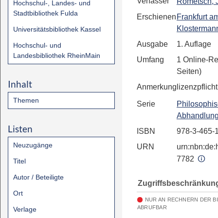
Verfasser
Rometsch, 
Hochschul-, Landes- und
Stadtbibliothek Fulda
Erschienen
Frankfurt a
Klosterma
Universitätsbibliothek Kassel
Ausgabe
1. Auflage
Hochschul- und
Landesbibliothek RheinMain
Umfang
1 Online-R
Seiten)
Inhalt
Anmerkung
lizenzpflicht
Themen
Serie
Philosophi
Abhandlun
Listen
ISBN
978-3-465-
Neuzugänge
URN
urn:nbn:de:h
7782
Titel
Autor / Beteiligte
Zugriffsbeschränkun
Ort
NUR AN RECHNERN DER B
ABRUFBAR
Verlage