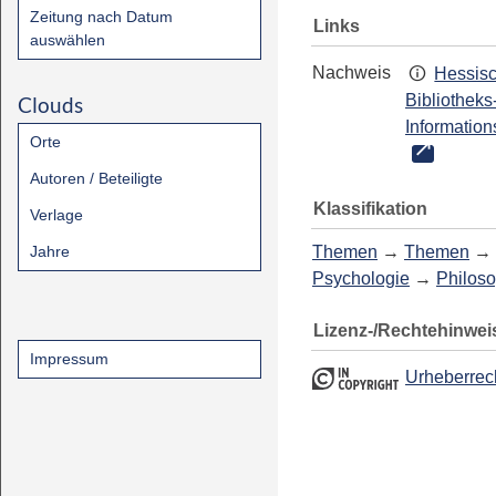
Zeitung nach Datum
Links
auswählen
Nachweis
Hessis
Bibliotheks
Clouds
Information
Orte
Autoren / Beteiligte
Klassifikation
Verlage
Jahre
Themen
→
Themen
→
Psychologie
→
Philos
Lizenz-/Rechtehinwei
Impressum
Urheberrec