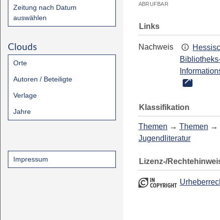
ABRUFBAR
Zeitung nach Datum
auswählen
Links
Clouds
Nachweis
Hessis
Bibliotheks
Orte
Information
Autoren / Beteiligte
Verlage
Klassifikation
Jahre
Themen
→
Themen
→
Jugendliteratur
Impressum
Lizenz-/Rechtehinwei
Urheberrec