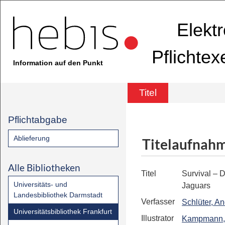
Elekt
Pflichte
Information auf den Punkt
Titel
Pflichtabgabe
Ablieferung
Titelaufnah
Alle Bibliotheken
Titel
Survival – 
Universitäts- und
Jaguars
Landesbibliothek Darmstadt
Verfasser
Schlüter, A
Universitätsbibliothek Frankfurt
Illustrator
Kampmann, 