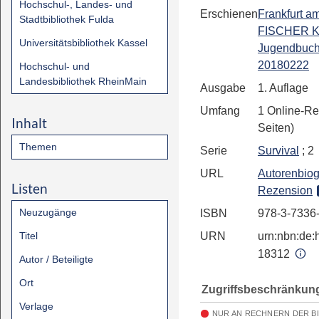
Hochschul-, Landes- und
Erschienen
Frankfurt a
Stadtbibliothek Fulda
FISCHER Ki
Universitätsbibliothek Kassel
Jugendbuch
20180222
Hochschul- und
Landesbibliothek RheinMain
Ausgabe
1. Auflage
Umfang
1 Online-Re
Inhalt
Seiten)
Themen
Serie
Survival
; 2
URL
Autorenbiog
Listen
Rezension
Neuzugänge
ISBN
978-3-7336
Titel
URN
urn:nbn:de:h
18312
Autor / Beteiligte
Ort
Zugriffsbeschränkun
Verlage
NUR AN RECHNERN DER B