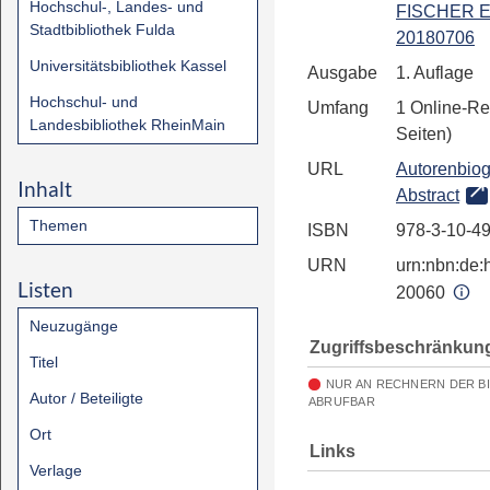
Hochschul-, Landes- und
FISCHER E
Stadtbibliothek Fulda
20180706
Universitätsbibliothek Kassel
Ausgabe
1. Auflage
Hochschul- und
Umfang
1 Online-Re
Landesbibliothek RheinMain
Seiten)
URL
Autorenbiog
Inhalt
Abstract
Themen
ISBN
978-3-10-4
URN
urn:nbn:de:h
Listen
20060
Neuzugänge
Zugriffsbeschränkun
Titel
NUR AN RECHNERN DER B
Autor / Beteiligte
ABRUFBAR
Ort
Links
Verlage