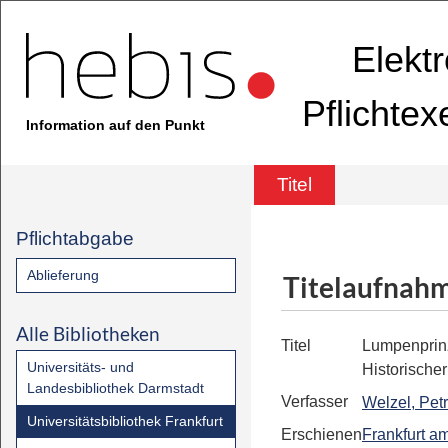
Elekt
Pflichte
Information auf den Punkt
Titel
Pflichtabgabe
Ablieferung
Titelaufnah
Alle Bibliotheken
Titel
Lumpenprin
Universitäts- und
Historisch
Landesbibliothek Darmstadt
Verfasser
Welzel, Pet
Universitätsbibliothek Frankfurt
Erschienen
Frankfurt a