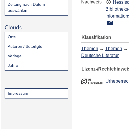
Nachweis
Hessis
Zeitung nach Datum
Bibliotheks
auswählen
Information
Clouds
Orte
Klassifikation
Autoren / Beteiligte
Themen
→
Themen
→
Deutsche Literatur
Verlage
Jahre
Lizenz-/Rechtehinwei
Urheberrec
Impressum