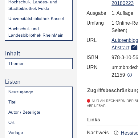
Hochschul-, Landes- und
20180223
Stadtbibliothek Fulda
Ausgabe
1. Auflage
Universitätsbibliothek Kassel
Umfang
1 Online-Re
Hochschul- und
Seiten)
Landesbibliothek RheinMain
URL
Autorenbiog
Abstract
Inhalt
ISBN
978-3-10-5
Themen
URN
urn:nbn:de:h
21159
Listen
Zugriffsbeschränkun
Neuzugänge
NUR AN RECHNERN DER B
Titel
ABRUFBAR
Autor / Beteiligte
Links
Ort
Verlage
Nachweis
Hessis