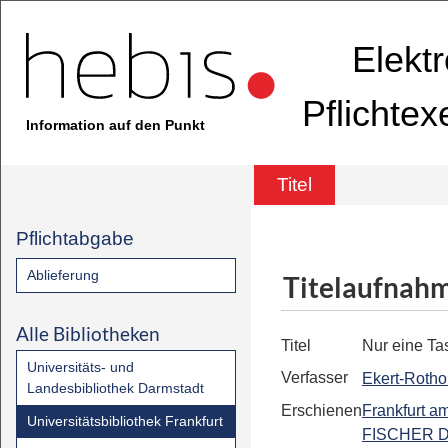
Elekt
Pflichte
Information auf den Punkt
Titel
Pflichtabgabe
Ablieferung
Titelaufnah
Alle Bibliotheken
Titel
Nur eine Ta
Universitäts- und
Verfasser
Ekert-Rothol
Landesbibliothek Darmstadt
Erschienen
Frankfurt a
Universitätsbibliothek Frankfurt
FISCHER Di