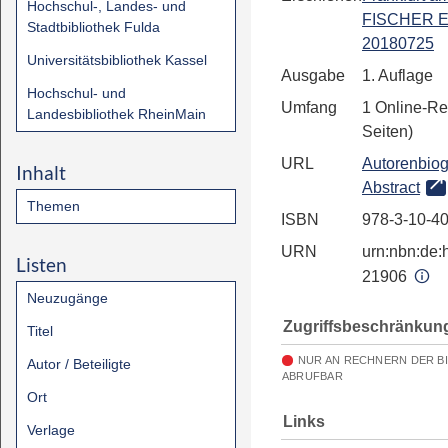
Hochschul-, Landes- und
FISCHER E
Stadtbibliothek Fulda
20180725
Universitätsbibliothek Kassel
Ausgabe
1. Auflage
Hochschul- und
Umfang
1 Online-Re
Landesbibliothek RheinMain
Seiten)
URL
Autorenbiog
Inhalt
Abstract
Themen
ISBN
978-3-10-4
URN
urn:nbn:de:h
Listen
21906
Neuzugänge
Zugriffsbeschränkun
Titel
NUR AN RECHNERN DER B
Autor / Beteiligte
ABRUFBAR
Ort
Links
Verlage