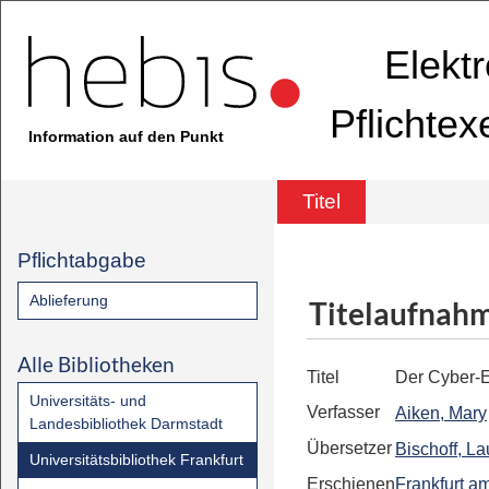
Elekt
Pflichte
Information auf den Punkt
Titel
Pflichtabgabe
Ablieferung
Titelaufnah
Alle Bibliotheken
Titel
Der Cyber-E
Universitäts- und
Verfasser
Aiken, Mary
Landesbibliothek Darmstadt
Übersetzer
Bischoff, L
Universitätsbibliothek Frankfurt
Erschienen
Frankfurt a