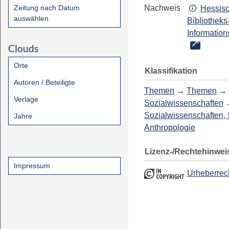
Zeitung nach Datum
Nachweis
Hessis
auswählen
Bibliotheks
Information
Clouds
Orte
Klassifikation
Autoren / Beteiligte
Themen
→
Themen
→
Verlage
Sozialwissenschaften
Sozialwissenschaften, 
Jahre
Anthropologie
Lizenz-/Rechtehinwei
Impressum
Urheberrec