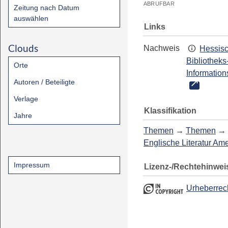
ABRUFBAR
Zeitung nach Datum
auswählen
Links
Clouds
Nachweis
Hessis
Bibliotheks
Orte
Information
Autoren / Beteiligte
Verlage
Klassifikation
Jahre
Themen
→
Themen
→
Englische Literatur Am
Impressum
Lizenz-/Rechtehinwei
Urheberrec