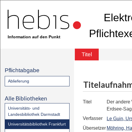
Elekt
Pflichte
Information auf den Punkt
Titel
Pflichtabgabe
Ablieferung
Titelaufnah
Alle Bibliotheken
Titel
Der andere
Universitäts- und
Erdsee-Sag
Landesbibliothek Darmstadt
Verfasser
Le Guin, Ur
Universitätsbibliothek Frankfurt
Übersetzer
Möhring, Ha