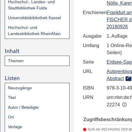
Hochschul-, Landes- und
Nölle, Kare
Stadtbibliothek Fulda
Erschienen
Frankfurt a
Universitätsbibliothek Kassel
FISCHER d
20180926
Hochschul- und
Landesbibliothek RheinMain
Ausgabe
1. Auflage
Umfang
1 Online-Re
Inhalt
Seiten)
Themen
Serie
Erdsee-Sag
URL
Autorenbiog
Listen
Abstract
Neuzugänge
ISBN
978-3-10-4
URN
urn:nbn:de:h
Titel
22274
Autor / Beteiligte
Ort
Zugriffsbeschränkun
Verlage
NUR AN RECHNERN DER B