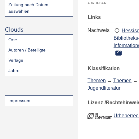
ABRUFBAR
Zeitung nach Datum
auswählen
Links
Clouds
Nachweis
Hessis
Bibliotheks
Orte
Information
Autoren / Beteiligte
Verlage
Klassifikation
Jahre
Themen
→
Themen
→
Jugendliteratur
Impressum
Lizenz-/Rechtehinwei
Urheberrec