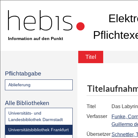
Elekt
Pflichte
Information auf den Punkt
Titel
Pflichtabgabe
Ablieferung
Titelaufnah
Alle Bibliotheken
Titel
Das Labyrin
Universitäts- und
Verfasser
Funke, Corn
Landesbibliothek Darmstadt
Guillermo d
Universitätsbibliothek Frankfurt
Übersetzer
Schnettler, 