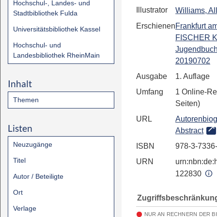
Hochschul-, Landes- und
Illustrator
Williams, Al
Stadtbibliothek Fulda
Erschienen
Frankfurt a
Universitätsbibliothek Kassel
FISCHER Ki
Hochschul- und
Jugendbuch
Landesbibliothek RheinMain
20190702
Ausgabe
1. Auflage
Inhalt
Umfang
1 Online-Re
Themen
Seiten)
URL
Autorenbiog
Listen
Abstract
Neuzugänge
ISBN
978-3-7336
Titel
URN
urn:nbn:de:h
122830
Autor / Beteiligte
Ort
Zugriffsbeschränkun
Verlage
NUR AN RECHNERN DER B