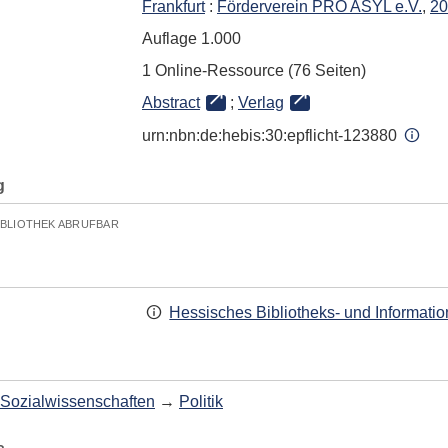
Frankfurt
:
Förderverein PRO ASYL e.V.
,
20
Auflage 1.000
1 Online-Ressource (76 Seiten)
Abstract
;
Verlag
urn:nbn:de:hebis:30:epflicht-123880
g
IBLIOTHEK ABRUFBAR
Hessisches Bibliotheks- und Informati
Sozialwissenschaften
→
Politik