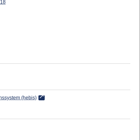
18
onssystem (hebis)