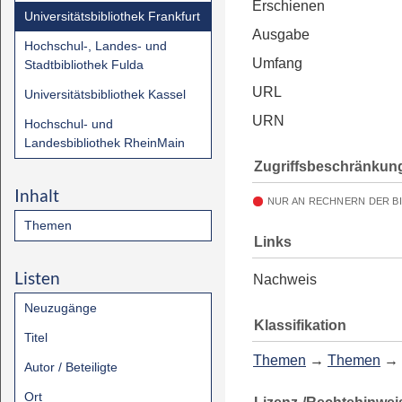
Erschienen
Universitätsbibliothek Frankfurt
Ausgabe
Hochschul-, Landes- und
Umfang
Stadtbibliothek Fulda
URL
Universitätsbibliothek Kassel
URN
Hochschul- und
Landesbibliothek RheinMain
Zugriffsbeschränkun
Inhalt
NUR AN RECHNERN DER B
Themen
Links
Listen
Nachweis
Neuzugänge
Klassifikation
Titel
Themen
→
Themen
→
Autor / Beteiligte
Ort