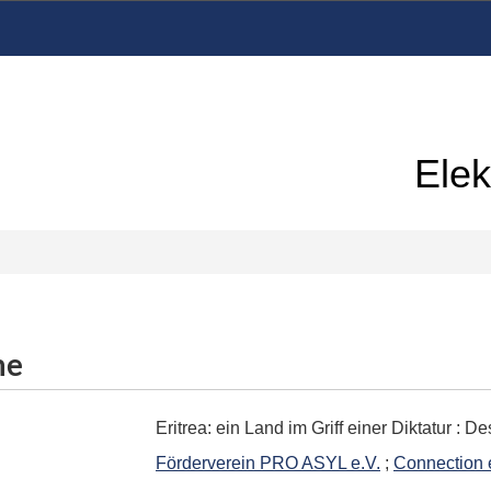
Elek
me
Eritrea: ein Land im Griff einer Diktatur
:
Des
Förderverein PRO ASYL e.V.
;
Connection 