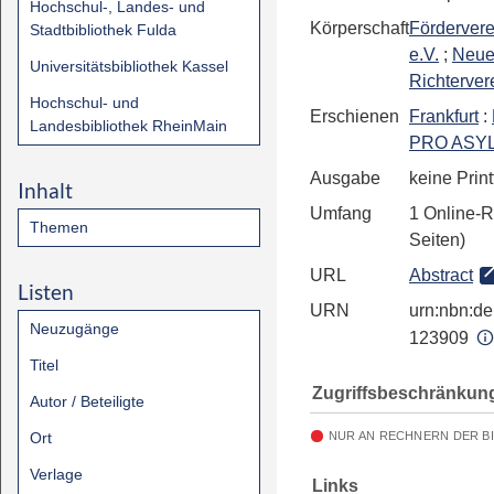
Hochschul-, Landes- und
Körperschaft
Förderver
Stadtbibliothek Fulda
e.V.
;
Neu
Universitätsbibliothek Kassel
Richterver
Hochschul- und
Erschienen
Frankfurt
:
Landesbibliothek RheinMain
PRO ASYL 
Ausgabe
keine Prin
Inhalt
Umfang
1 Online-R
Themen
Seiten)
URL
Abstract
Listen
URN
urn:nbn:de:
Neuzugänge
123909
Titel
Zugriffsbeschränkun
Autor / Beteiligte
Ort
NUR AN RECHNERN DER B
Verlage
Links