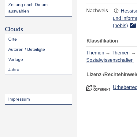
Zeitung nach Datum
Nachweis
Hessisc
auswählen
und Inform
(hebis)
Clouds
Orte
Klassifikation
Autoren / Beteiligte
Themen
→
Themen
→
Verlage
Sozialwissenschaften
Jahre
Lizenz-/Rechtehinwei
Urheberrec
Impressum