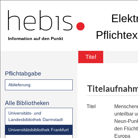
Elekt
Pflichte
Information auf den Punkt
Titel
Pflichtabgabe
Ablieferung
Titelaufnah
Alle Bibliotheken
Titel
Menschenr
Universitäts- und
unteilbar u
Landesbibliothek Darmstadt
Neun-Punk
den Flücht
Universitätsbibliothek Frankfurt
Europa