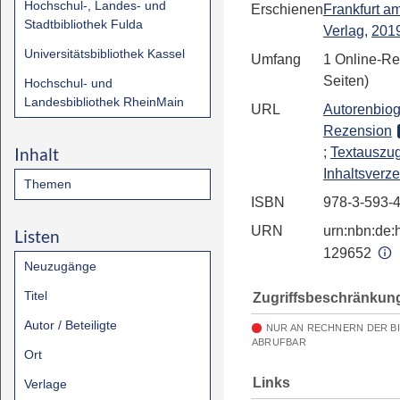
Hochschul-, Landes- und
Erschienen
Frankfurt a
Stadtbibliothek Fulda
Verlag
,
201
Universitätsbibliothek Kassel
Umfang
1 Online-Re
Seiten)
Hochschul- und
Landesbibliothek RheinMain
URL
Autorenbiog
Rezension
Inhalt
;
Textauszu
Inhaltsverze
Themen
ISBN
978-3-593-
URN
urn:nbn:de:h
Listen
129652
Neuzugänge
Titel
Zugriffsbeschränkun
Autor / Beteiligte
NUR AN RECHNERN DER B
ABRUFBAR
Ort
Links
Verlage