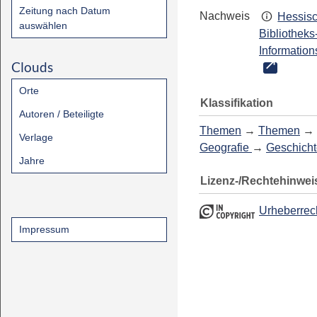
Zeitung nach Datum
Nachweis
Hessis
auswählen
Bibliotheks
Information
Clouds
Orte
Klassifikation
Autoren / Beteiligte
Themen
→
Themen
→
Verlage
Geografie
→
Geschicht
Jahre
Lizenz-/Rechtehinwei
Urheberrec
Impressum