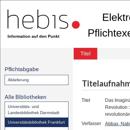
Elekt
Pflichte
Information auf den Punkt
Titel
Pflichtabgabe
Ablieferung
Titelaufnah
Alle Bibliotheken
Titel
Das Imaginä
Universitäts- und
Revolution
Landesbibliothek Darmstadt
revolutionä
Universitätsbibliothek Frankfurt
Verfasser
Abbas, Nabi