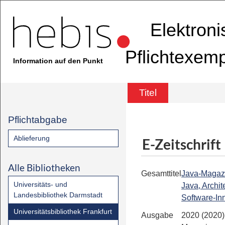
Elektron
Pflichtexem
Information auf den Punkt
Titel
Pflichtabgabe
Ablieferung
E-Zeitschrift
Alle Bibliotheken
Gesamttitel
Java-Magazi
Universitäts- und
Java, Archite
Landesbibliothek Darmstadt
Software-In
Universitätsbibliothek Frankfurt
Ausgabe
2020 (2020)