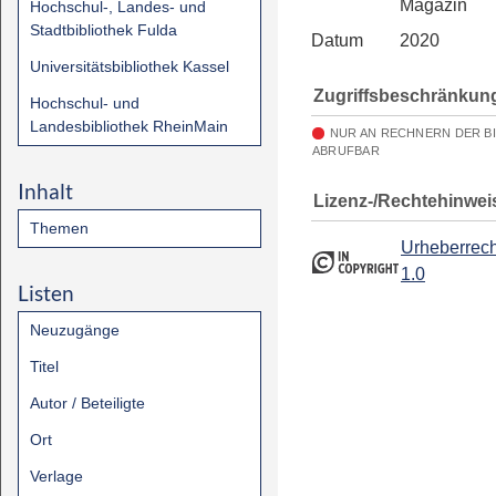
Magazin
Hochschul-, Landes- und
Stadtbibliothek Fulda
Datum
2020
Universitätsbibliothek Kassel
Zugriffsbeschränkun
Hochschul- und
Landesbibliothek RheinMain
NUR AN RECHNERN DER B
ABRUFBAR
Inhalt
Lizenz-/Rechtehinwei
Themen
Urheberrech
1.0
Listen
Neuzugänge
Titel
Autor / Beteiligte
Ort
Verlage