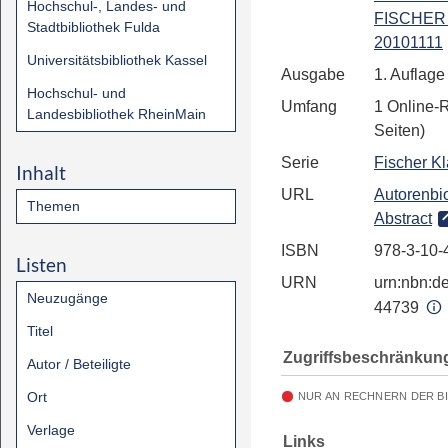
Hochschul-, Landes- und
FISCHER 
Stadtbibliothek Fulda
20101111
Universitätsbibliothek Kassel
Ausgabe
1. Auflage
Hochschul- und
Umfang
1 Online-
Landesbibliothek RheinMain
Seiten)
Serie
Fischer Kl
Inhalt
URL
Autorenbio
Themen
Abstract
ISBN
978-3-10-
Listen
URN
urn:nbn:de
Neuzugänge
44739
Titel
Zugriffsbeschränkun
Autor / Beteiligte
Ort
NUR AN RECHNERN DER B
Verlage
Links