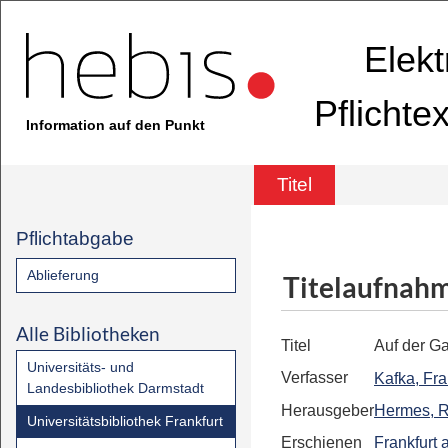
Elekt
Pflichte
Information auf den Punkt
Titel
Pflichtabgabe
Ablieferung
Titelaufnah
Alle Bibliotheken
Titel
Auf der Ga
Universitäts- und
Verfasser
Kafka, Fr
Landesbibliothek Darmstadt
Herausgeber
Hermes, 
Universitätsbibliothek Frankfurt
Erschienen
Frankfurt