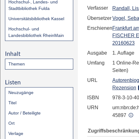
Hochschul-, Landes- und
Verfasser
Randall, Li
Stadtbibliothek Fulda
Übersetzer
Vogel, Seba
Universitätsbibliothek Kassel
Erschienen
Frankfurt a
Hochschul- und
Landesbibliothek RheinMain
FISCHER E
20160623
Inhalt
Ausgabe
1. Auflage
Umfang
1 Online-Re
Themen
Seiten)
URL
Autorenbiog
Listen
Rezension
Neuzugänge
ISBN
978-3-10-4
Titel
URN
urn:nbn:de:h
Autor / Beteiligte
45897
Ort
Zugriffsbeschränkun
Verlage