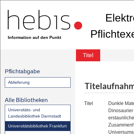
Elekt
Pflichte
Information auf den Punkt
Titel
Pflichtabgabe
Ablieferung
Titelaufnah
Alle Bibliotheken
Titel
Dunkle Mate
Universitäts- und
Dinosaurier
Landesbibliothek Darmstadt
erstaunlich
Zusammenh
Universitätsbibliothek Frankfurt
Universums