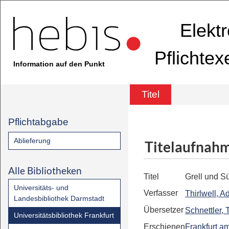
Elekt
Pflichte
Information auf den Punkt
Titel
Pflichtabgabe
Ablieferung
Titelaufnah
Alle Bibliotheken
Titel
Grell und S
Universitäts- und
Verfasser
Thirlwell, 
Landesbibliothek Darmstadt
Übersetzer
Schnettler, 
Universitätsbibliothek Frankfurt
Erschienen
Frankfurt a