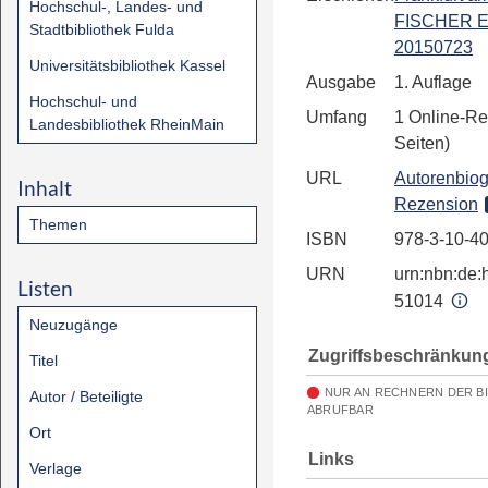
Hochschul-, Landes- und
FISCHER E
Stadtbibliothek Fulda
20150723
Universitätsbibliothek Kassel
Ausgabe
1. Auflage
Hochschul- und
Umfang
1 Online-Re
Landesbibliothek RheinMain
Seiten)
URL
Autorenbiog
Inhalt
Rezension
Themen
ISBN
978-3-10-4
URN
urn:nbn:de:h
Listen
51014
Neuzugänge
Zugriffsbeschränkun
Titel
NUR AN RECHNERN DER B
Autor / Beteiligte
ABRUFBAR
Ort
Links
Verlage