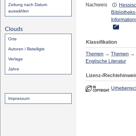
Zeitung nach Datum
Nachweis
Hessis
auswählen
Bibliotheks
Information
Clouds
Orte
Klassifikation
Autoren / Beteiligte
Themen
→
Themen
→
Verlage
Englische Literatur
Jahre
Lizenz-/Rechtehinwei
Urheberrec
Impressum