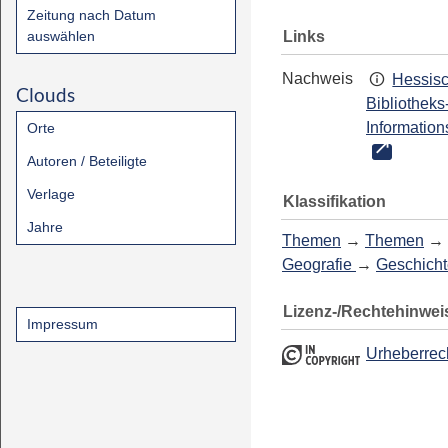
Zeitung nach Datum
Links
auswählen
Nachweis
Hessis
Clouds
Bibliotheks
Information
Orte
Autoren / Beteiligte
Verlage
Klassifikation
Jahre
Themen
→
Themen
→
Geografie
→
Geschicht
Lizenz-/Rechtehinwei
Impressum
Urheberrec