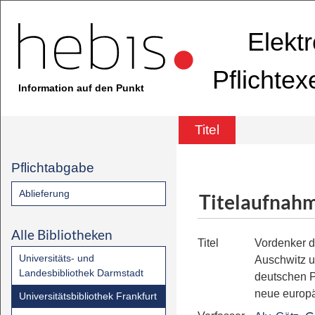
Elekt
Pflichte
Information auf den Punkt
Titel
Pflichtabgabe
Ablieferung
Titelaufnah
Alle Bibliotheken
Titel
Vordenker d
Universitäts- und
Auschwitz u
Landesbibliothek Darmstadt
deutschen P
neue europ
Universitätsbibliothek Frankfurt