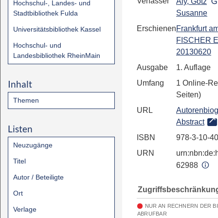
Verfasser
Aly, Götz
Hochschul-, Landes- und
Susanne
Stadtbibliothek Fulda
Erschienen
Frankfurt a
Universitätsbibliothek Kassel
FISCHER E
Hochschul- und
20130620
Landesbibliothek RheinMain
Ausgabe
1. Auflage
Inhalt
Umfang
1 Online-Re
Seiten)
Themen
URL
Autorenbiog
Abstract
Listen
ISBN
978-3-10-4
Neuzugänge
URN
urn:nbn:de:h
Titel
62988
Autor / Beteiligte
Zugriffsbeschränkun
Ort
NUR AN RECHNERN DER B
Verlage
ABRUFBAR