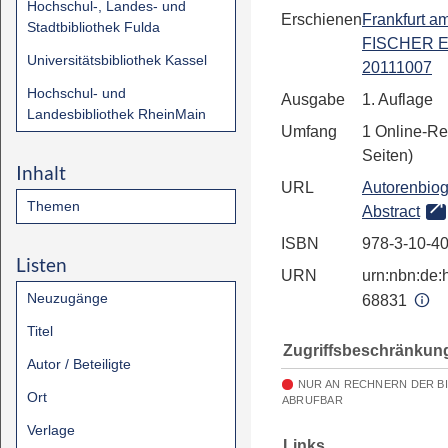
Hochschul-, Landes- und
Erschienen
Frankfurt a
Stadtbibliothek Fulda
FISCHER E
Universitätsbibliothek Kassel
20111007
Hochschul- und
Ausgabe
1. Auflage
Landesbibliothek RheinMain
Umfang
1 Online-Re
Seiten)
Inhalt
URL
Autorenbiog
Themen
Abstract
ISBN
978-3-10-4
Listen
URN
urn:nbn:de:h
Neuzugänge
68831
Titel
Zugriffsbeschränkun
Autor / Beteiligte
NUR AN RECHNERN DER B
Ort
ABRUFBAR
Verlage
Links