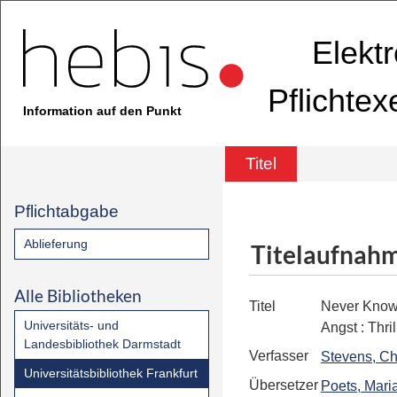
Elekt
Pflichte
Information auf den Punkt
Titel
Pflichtabgabe
Ablieferung
Titelaufnah
Alle Bibliotheken
Titel
Never Know
Universitäts- und
Angst
:
Thril
Landesbibliothek Darmstadt
Verfasser
Stevens, C
Universitätsbibliothek Frankfurt
Übersetzer
Poets, Mari