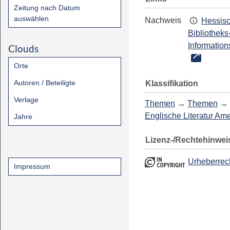
Zeitung nach Datum
auswählen
Nachweis
Hessis
Bibliotheks
Information
Clouds
Orte
Autoren / Beteiligte
Klassifikation
Verlage
Themen
→
Themen
→
Englische Literatur Am
Jahre
Lizenz-/Rechtehinwei
Urheberrec
Impressum