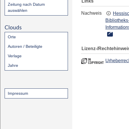
Links
Zeitung nach Datum
auswählen
Nachweis
Hessis
Bibliotheks
Clouds
Information
Orte
Autoren / Beteiligte
Lizenz-/Rechtehinwei
Verlage
Urheberrec
Jahre
Impressum