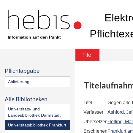
Elekt
Pflichte
Information auf den Punkt
Titel
Pflichtabgabe
Ablieferung
Titelaufnah
Alle Bibliotheken
Titel
Gegen alle
Universitäts- und
Verfasser
Ashford, Jef
Landesbibliothek Darmstadt
Übersetzer
Helling, Ma
Universitätsbibliothek Frankfurt
Erschienen
Frankfurt a