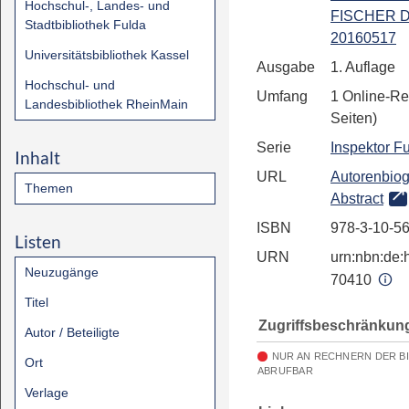
Hochschul-, Landes- und
FISCHER Di
Stadtbibliothek Fulda
20160517
Universitätsbibliothek Kassel
Ausgabe
1. Auflage
Hochschul- und
Umfang
1 Online-Re
Landesbibliothek RheinMain
Seiten)
Serie
Inspektor Fu
Inhalt
URL
Autorenbiog
Themen
Abstract
ISBN
978-3-10-5
Listen
URN
urn:nbn:de:h
Neuzugänge
70410
Titel
Zugriffsbeschränkun
Autor / Beteiligte
NUR AN RECHNERN DER B
Ort
ABRUFBAR
Verlage