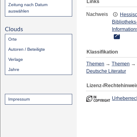
Links
Zeitung nach Datum
auswählen
Nachweis
Hessis
Bibliotheks
Clouds
Information
Orte
Autoren / Beteiligte
Klassifikation
Verlage
Themen
→
Themen
→
Jahre
Deutsche Literatur
Lizenz-/Rechtehinwei
Urheberrec
Impressum