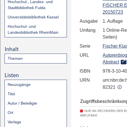
Hochschul-, Landes- und
FISCHER E
Stadtbibliothek Fulda
20150723
Universitätsbibliothek Kassel
Ausgabe
1. Auflage
Hochschul- und
Umfang
1 Online-Re
Landesbibliothek RheinMain
Seiten)
Serie
Fischer Kla
Inhalt
URL
Autorenbiog
Themen
Abstract
ISBN
978-3-10-4
Listen
URN
urn:nbn:de:h
Neuzugänge
82321
Titel
Zugriffsbeschränkun
Autor / Beteiligte
NUR AN RECHNERN DER B
Ort
ABRUFBAR
Verlage