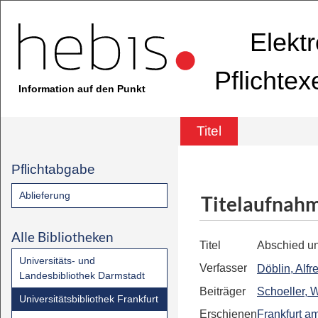
Elekt
Pflichte
Information auf den Punkt
Titel
Pflichtabgabe
Ablieferung
Titelaufnah
Alle Bibliotheken
Titel
Abschied u
Universitäts- und
Verfasser
Döblin, Alfr
Landesbibliothek Darmstadt
Beiträger
Schoeller, Wi
Universitätsbibliothek Frankfurt
Erschienen
Frankfurt a