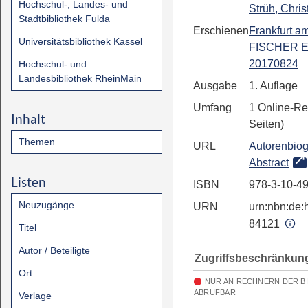
Hochschul-, Landes- und
Strüh, Chris
Stadtbibliothek Fulda
Erschienen
Frankfurt a
Universitätsbibliothek Kassel
FISCHER E
20170824
Hochschul- und
Landesbibliothek RheinMain
Ausgabe
1. Auflage
Umfang
1 Online-Re
Inhalt
Seiten)
Themen
URL
Autorenbiog
Abstract
Listen
ISBN
978-3-10-4
Neuzugänge
URN
urn:nbn:de:h
84121
Titel
Autor / Beteiligte
Zugriffsbeschränkun
Ort
NUR AN RECHNERN DER B
ABRUFBAR
Verlage