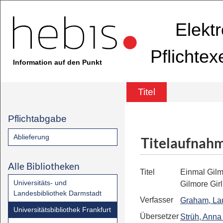
Elekt
Pflichte
Information auf den Punkt
Titel
Pflichtabgabe
Ablieferung
Titelaufnah
Alle Bibliotheken
Titel
​Einmal Gilm
Universitäts- und
Gilmore Girl
Landesbibliothek Darmstadt
Verfasser
Graham, La
Universitätsbibliothek Frankfurt
Übersetzer
Strüh, Anna 