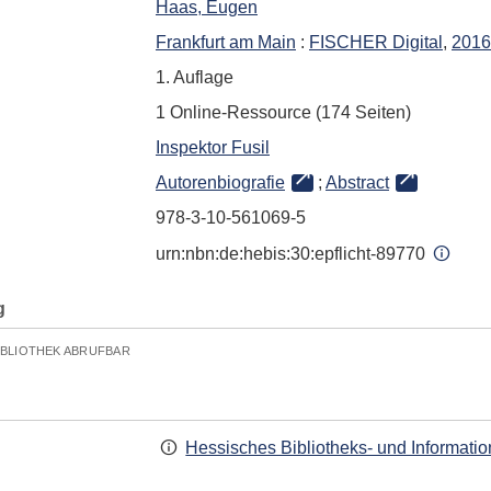
Haas, Eugen
Frankfurt am Main
:
FISCHER Digital
,
2016
1. Auflage
1 Online-Ressource (174 Seiten)
Inspektor Fusil
Autorenbiografie
;
Abstract
978-3-10-561069-5
urn:nbn:de:hebis:30:epflicht-89770
g
IBLIOTHEK ABRUFBAR
Hessisches Bibliotheks- und Informati