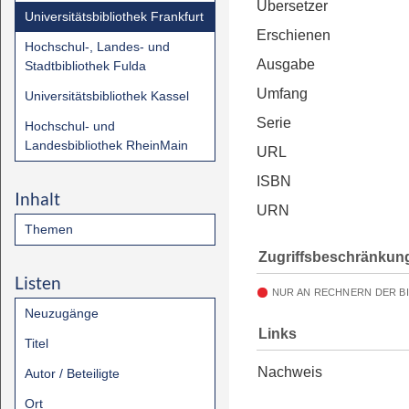
Übersetzer
Universitätsbibliothek Frankfurt
Erschienen
Hochschul-, Landes- und
Ausgabe
Stadtbibliothek Fulda
Umfang
Universitätsbibliothek Kassel
Serie
Hochschul- und
Landesbibliothek RheinMain
URL
ISBN
Inhalt
URN
Themen
Zugriffsbeschränkun
Listen
NUR AN RECHNERN DER B
Neuzugänge
Links
Titel
Nachweis
Autor / Beteiligte
Ort