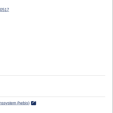
0517
onssystem (hebis)