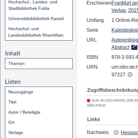
Hochschul-, Landes- und
Erschienen
Frankfurt a
Stadtbibliothek Fulda
Verlag
,
201
Universitätsbibliothek Kassel
Umfang
1 Online-R
Hochschul- und
Serie
Kaleidosko
Landesbibliothek RheinMain
URL
Autorenbiog
Abstract
Inhalt
ISBN
978-3-593-
Themen
URN
urn:nbn:de:h
97227
Listen
Zugriffsbeschränkun
Neuzugänge
NUR AN RECHNERN DER B
Titel
ABRUFBAR
Autor / Beteiligte
Links
Ort
Nachweis
Verlage
Hessis