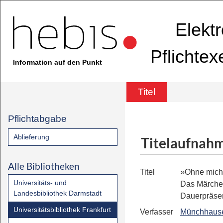
Elekt
Pflichte
Information auf den Punkt
Titel
Pflichtabgabe
Ablieferung
Titelaufnah
Alle Bibliotheken
Titel
»Ohne micht
Universitäts- und
Das Märche
Landesbibliothek Darmstadt
Dauerpräse
Universitätsbibliothek Frankfurt
Verfasser
Münchhause