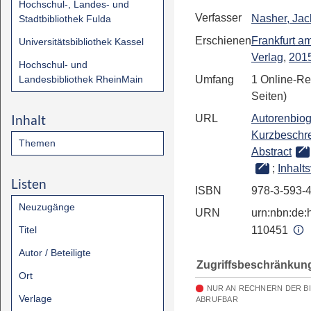
Hochschul-, Landes- und
Verfasser
Nasher, Jac
Stadtbibliothek Fulda
Erschienen
Frankfurt a
Universitätsbibliothek Kassel
Verlag
,
201
Hochschul- und
Landesbibliothek RheinMain
Umfang
1 Online-Re
Seiten)
Inhalt
URL
Autorenbiog
Kurzbeschr
Themen
Abstract
;
Inhalt
Listen
ISBN
978-3-593-
Neuzugänge
URN
urn:nbn:de:h
Titel
110451
Autor / Beteiligte
Zugriffsbeschränkun
Ort
NUR AN RECHNERN DER B
Verlage
ABRUFBAR