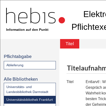
Elekt
Pflichte
Information auf den Punkt
Titel
Pflichtabgabe
Ablieferung
Titelaufnah
Alle Bibliotheken
Titel
Entlarvt!
:
Wi
Universitäts- und
Gespräch a
Landesbibliothek Darmstadt
Wahrheit k
besten Tric
Universitätsbibliothek Frankfurt
der Geheim