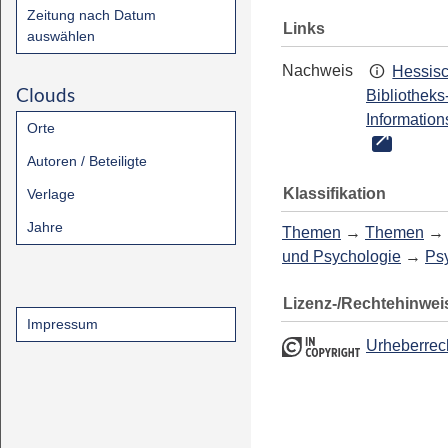
Zeitung nach Datum
Links
auswählen
Nachweis
Hessis
Clouds
Bibliotheks
Information
Orte
Autoren / Beteiligte
Klassifikation
Verlage
Jahre
Themen
→
Themen
→
und Psychologie
→
Ps
Lizenz-/Rechtehinwei
Impressum
Urheberrec