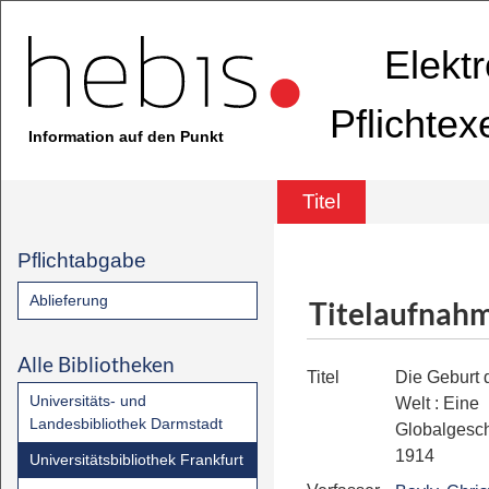
Elekt
Pflichte
Information auf den Punkt
Titel
Pflichtabgabe
Ablieferung
Titelaufnah
Alle Bibliotheken
Titel
Die Geburt
Universitäts- und
Welt
:
Eine
Landesbibliothek Darmstadt
Globalgesch
1914
Universitätsbibliothek Frankfurt