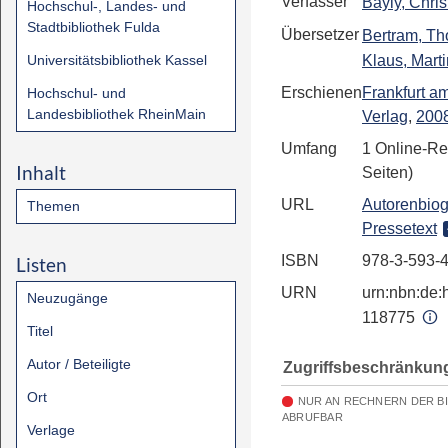
Verfasser
Bayly, Chri
Hochschul-, Landes- und
Stadtbibliothek Fulda
Übersetzer
Bertram, T
Universitätsbibliothek Kassel
Klaus, Marti
Erschienen
Frankfurt a
Hochschul- und
Landesbibliothek RheinMain
Verlag
,
200
Umfang
1 Online-Re
Inhalt
Seiten)
URL
Autorenbiog
Themen
Pressetext
ISBN
978-3-593-
Listen
URN
urn:nbn:de:h
Neuzugänge
118775
Titel
Autor / Beteiligte
Zugriffsbeschränkun
Ort
NUR AN RECHNERN DER B
ABRUFBAR
Verlage