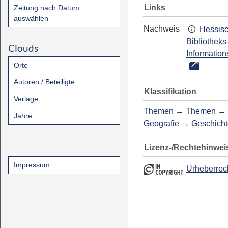
Links
Zeitung nach Datum
auswählen
Nachweis
Hessis
Bibliotheks
Clouds
Information
Orte
Autoren / Beteiligte
Klassifikation
Verlage
Themen
→
Themen
→
Jahre
Geografie
→
Geschicht
Lizenz-/Rechtehinwei
Impressum
Urheberrec