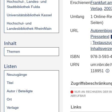
Hochschul-, Landes- und
Erschienen
Frankfurt a
Stadtbibliothek Fulda
Verlag
,
200
Universitätsbibliothek Kassel
Umfang
1 Online-Re
Seiten)
Hochschul- und
Landesbibliothek RheinMain
URL
Autorenbiog
Pressetext
Inhalt
;
Textauszu
Inhaltsverze
Themen
ISBN
978-3-593-
URN
urn:nbn:de:h
Listen
118951
Neuzugänge
Titel
Zugriffsbeschränkun
Autor / Beteiligte
NUR AN RECHNERN DER B
ABRUFBAR
Ort
Links
Verlage