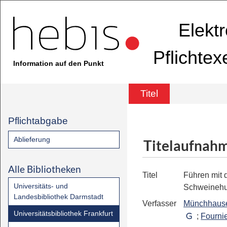
Elekt
Pflichte
Information auf den Punkt
Titel
Pflichtabgabe
Ablieferung
Titelaufnah
Alle Bibliotheken
Titel
Führen mit 
Universitäts- und
Schweineh
Landesbibliothek Darmstadt
Verfasser
Münchhause
Universitätsbibliothek Frankfurt
;
Fourni