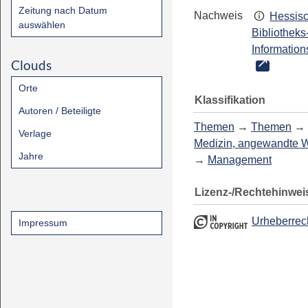
Zeitung nach Datum
Nachweis
Hessis
auswählen
Bibliotheks
Information
Clouds
Orte
Klassifikation
Autoren / Beteiligte
Themen
→
Themen
→
Verlage
Medizin, angewandte 
Jahre
→
Management
Lizenz-/Rechtehinwei
Urheberrec
Impressum