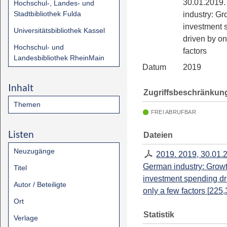
30.01.2019
Hochschul-, Landes- und
Stadtbibliothek Fulda
industry: Gr
investment 
Universitätsbibliothek Kassel
driven by on
Hochschul- und
factors
Landesbibliothek RheinMain
Datum
2019
Inhalt
Zugriffsbeschränkun
Themen
FREI ABRUFBAR
Listen
Dateien
Neuzugänge
2019. 2019, 30.01.
German industry: Growt
Titel
investment spending dr
Autor / Beteiligte
only a few factors
[
225,
Ort
Statistik
Verlage