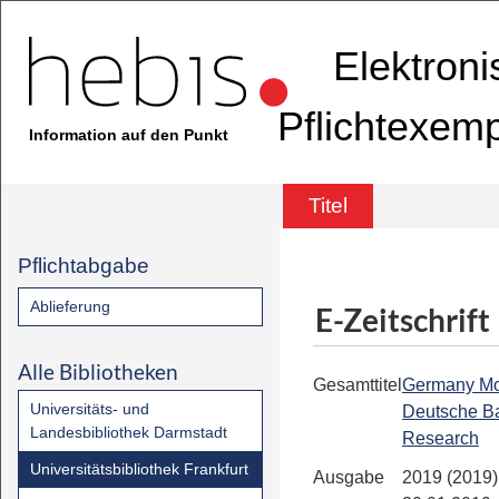
Elektron
Pflichtexem
Information auf den Punkt
Titel
Pflichtabgabe
Ablieferung
E-Zeitschrift
Alle Bibliotheken
Gesamttitel
Germany Mon
Universitäts- und
Deutsche B
Landesbibliothek Darmstadt
Research
Universitätsbibliothek Frankfurt
Ausgabe
2019 (2019)