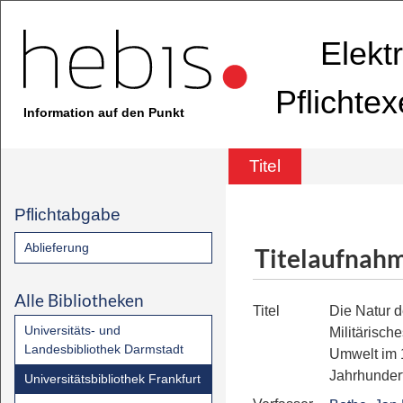
Elekt
Pflichte
Information auf den Punkt
Titel
Pflichtabgabe
Ablieferung
Titelaufnah
Alle Bibliotheken
Titel
Die Natur 
Universitäts- und
Militärisch
Landesbibliothek Darmstadt
Umwelt im 
Jahrhunder
Universitätsbibliothek Frankfurt