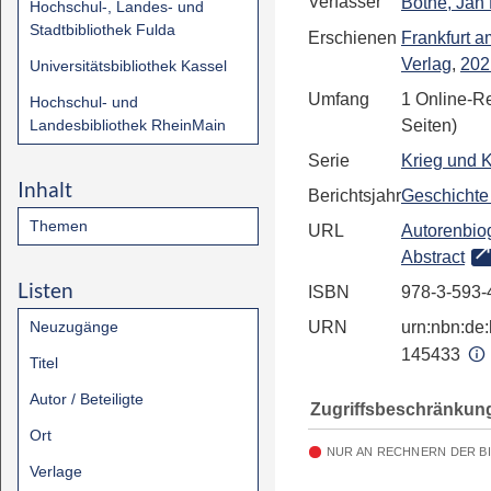
Verfasser
Bothe, Jan 
Hochschul-, Landes- und
Stadtbibliothek Fulda
Erschienen
Frankfurt 
Verlag
,
202
Universitätsbibliothek Kassel
Umfang
1 Online-R
Hochschul- und
Landesbibliothek RheinMain
Seiten)
Serie
Krieg und K
Inhalt
Berichtsjahr
Geschichte
Themen
URL
Autorenbiog
Abstract
Listen
ISBN
978-3-593-
Neuzugänge
URN
urn:nbn:de:
145433
Titel
Autor / Beteiligte
Zugriffsbeschränkun
Ort
NUR AN RECHNERN DER B
Verlage