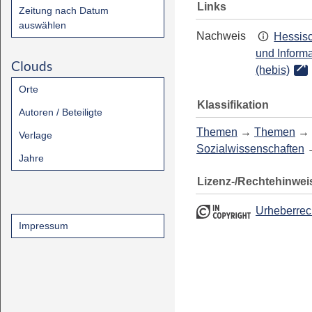
Links
Zeitung nach Datum
auswählen
Nachweis
Hessisc
und Inform
Clouds
(hebis)
Orte
Klassifikation
Autoren / Beteiligte
Themen
→
Themen
→
Verlage
Sozialwissenschaften
Jahre
Lizenz-/Rechtehinwei
Urheberrec
Impressum