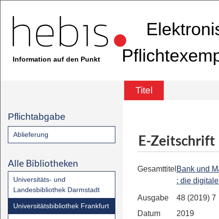
Elektron
Pflichtexem
Information auf den Punkt
Titel
Pflichtabgabe
Ablieferung
E-Zeitschrift
Alle Bibliotheken
Gesamttitel
Bank und Ma
Universitäts- und
: die digital
Landesbibliothek Darmstadt
Ausgabe
48 (2019) 7
Universitätsbibliothek Frankfurt
Datum
2019