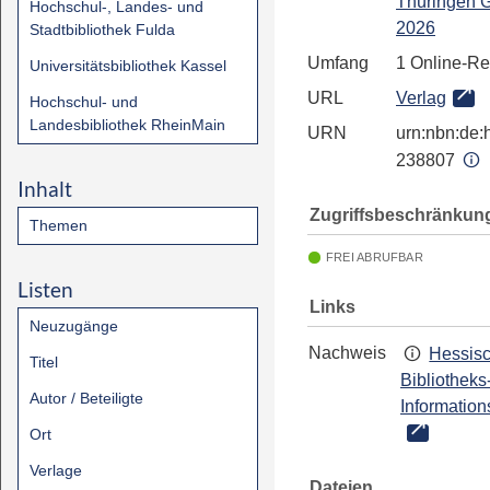
Thüringen G
Hochschul-, Landes- und
2026
Stadtbibliothek Fulda
Umfang
1 Online-R
Universitätsbibliothek Kassel
URL
Verlag
Hochschul- und
Landesbibliothek RheinMain
URN
urn:nbn:de:h
238807
Inhalt
Zugriffsbeschränkun
Themen
FREI ABRUFBAR
Listen
Links
Neuzugänge
Nachweis
Hessis
Titel
Bibliotheks
Autor / Beteiligte
Information
Ort
Verlage
Dateien