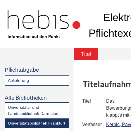
Elekt
Pflichte
Information auf den Punkt
Titel
Pflichtabgabe
Ablieferung
Titelaufnah
Alle Bibliotheken
Titel
Das
Universitäts- und
Bewerbungs
Landesbibliothek Darmstadt
klappt's mi
Universitätsbibliothek Frankfurt
Verfasser
Kerbic, Pav