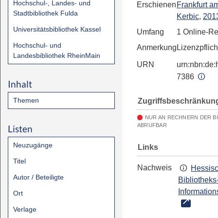
Hochschul-, Landes- und
Erschienen
Frankfurt a
Stadtbibliothek Fulda
Kerbic
,
201
Universitätsbibliothek Kassel
Umfang
1 Online-R
Hochschul- und
Anmerkung
Lizenzpflich
Landesbibliothek RheinMain
URN
urn:nbn:de:h
7386
Inhalt
Themen
Zugriffsbeschränkun
NUR AN RECHNERN DER B
ABRUFBAR
Listen
Neuzugänge
Links
Titel
Nachweis
Hessis
Autor / Beteiligte
Bibliotheks
Information
Ort
Verlage