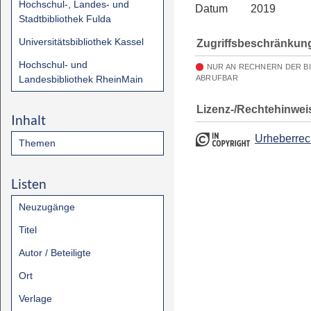
Hochschul-, Landes- und
Datum
2019
Stadtbibliothek Fulda
Universitätsbibliothek Kassel
Zugriffsbeschränkun
Hochschul- und
NUR AN RECHNERN DER B
Landesbibliothek RheinMain
ABRUFBAR
Lizenz-/Rechtehinwei
Inhalt
Urheberrec
Themen
Listen
Neuzugänge
Titel
Autor / Beteiligte
Ort
Verlage