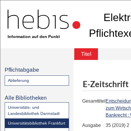
Elekt
Pflichte
Information auf den Punkt
Titel
Pflichtabgabe
Ablieferung
E-Zeitschrift
Alle Bibliotheken
Gesamttitel
Entscheidu
Universitäts- und
zum Wirtsch
Landesbibliothek Darmstadt
Bankrecht 
Universitätsbibliothek Frankfurt
Ausgabe
35 (2019) 2