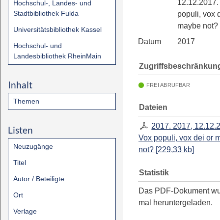
12.12.2017.
Hochschul-, Landes- und
Stadtbibliothek Fulda
populi, vox 
maybe not?
Universitätsbibliothek Kassel
Datum
2017
Hochschul- und
Landesbibliothek RheinMain
Zugriffsbeschränkun
Inhalt
FREI ABRUFBAR
Themen
Dateien
2017. 2017, 12.12.
Listen
Vox populi, vox dei or
Neuzugänge
not?
[
229,33 kb
]
Titel
Statistik
Autor / Beteiligte
Das PDF-Dokument w
Ort
mal heruntergeladen.
Verlage