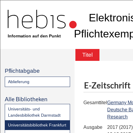
Elektron
Pflichtexem
Information auf den Punkt
Titel
Pflichtabgabe
Ablieferung
E-Zeitschrift
Alle Bibliotheken
Gesamttitel
Germany Mon
Universitäts- und
Deutsche B
Landesbibliothek Darmstadt
Research
Universitätsbibliothek Frankfurt
Ausgabe
2017 (2017)