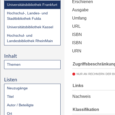
Erschienen
Universitätsbibliothek Frankfurt
Ausgabe
Hochschul-, Landes- und
Umfang
Stadtbibliothek Fulda
URL
Universitätsbibliothek Kassel
ISBN
Hochschul- und
Landesbibliothek RheinMain
ISBN
URN
Inhalt
Zugriffsbeschränkun
Themen
NUR AN RECHNERN DER B
Listen
Links
Neuzugänge
Nachweis
Titel
Autor / Beteiligte
Klassifikation
Ort