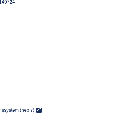
140724
onssystem (hebis)