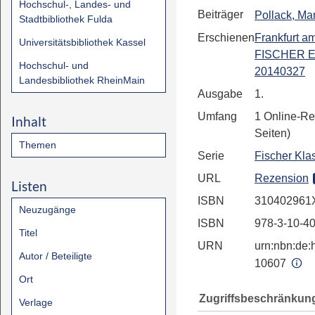
Hochschul-, Landes- und
Beiträger
Pollack, Mar
Stadtbibliothek Fulda
Erschienen
Frankfurt a
Universitätsbibliothek Kassel
FISCHER E
Hochschul- und
20140327
Landesbibliothek RheinMain
Ausgabe
1.
Umfang
1 Online-Re
Inhalt
Seiten)
Themen
Serie
Fischer Kla
URL
Rezension
Listen
ISBN
310402961
Neuzugänge
ISBN
978-3-10-4
Titel
URN
urn:nbn:de:h
Autor / Beteiligte
10607
Ort
Zugriffsbeschränkun
Verlage