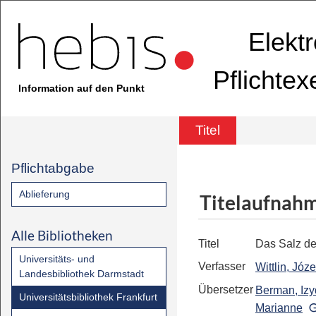
Elekt
Pflichte
Information auf den Punkt
Titel
Pflichtabgabe
Ablieferung
Titelaufnah
Alle Bibliotheken
Titel
Das Salz de
Universitäts- und
Verfasser
Wittlin, Józe
Landesbibliothek Darmstadt
Übersetzer
Berman, Izy
Universitätsbibliothek Frankfurt
Marianne