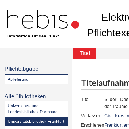
Elekt
Pflichte
Information auf den Punkt
Titel
Pflichtabgabe
Ablieferung
Titelaufnah
Alle Bibliotheken
Titel
Silber - Da
Universitäts- und
der Träume
Landesbibliothek Darmstadt
Verfasser
Gier, Kersti
Universitätsbibliothek Frankfurt
Erschienen
Frankfurt a