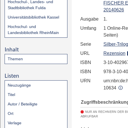
Hochschul-, Landes- und
FISCHER E
Stadtbibliothek Fulda
20140626
Universitätsbibliothek Kassel
Ausgabe
1.
Hochschul- und
Umfang
1 Online-Re
Landesbibliothek RheinMain
Seiten)
Serie
Silber-Trilo
Inhalt
URL
Rezension
Themen
ISBN
3-10-40296
ISBN
978-3-10-4
Listen
URN
urn:nbn:de:h
Neuzugänge
10634
Titel
Zugriffsbeschränkun
Autor / Beteiligte
NUR AN RECHNERN DER B
Ort
ABRUFBAR
Verlage