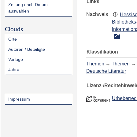
Links
Zeitung nach Datum
auswählen
Nachweis
Hessis
Bibliotheks
Clouds
Information
Orte
Autoren / Beteiligte
Klassifikation
Verlage
Themen
→
Themen
→
Jahre
Deutsche Literatur
Lizenz-/Rechtehinwei
Urheberrec
Impressum