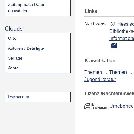
Zeitung nach Datum
auswählen
Links
Nachweis
Hessis
Clouds
Bibliotheks
Orte
Information
Autoren / Beteiligte
Verlage
Klassifikation
Jahre
Themen
→
Themen
→
Jugendliteratur
Lizenz-/Rechtehinwei
Impressum
Urheberrec