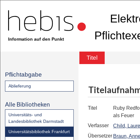
Elekt
Pflichte
Information auf den Punkt
Titel
Pflichtabgabe
Ablieferung
Titelaufnah
Alle Bibliotheken
Titel
Ruby Redfor
Universitäts- und
als Feuer
Landesbibliothek Darmstadt
Verfasser
Child, Laur
Universitätsbibliothek Frankfurt
Übersetzer
Braun, Ann