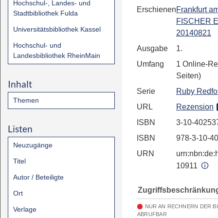
Hochschul-, Landes- und
Erschienen
Frankfurt a
Stadtbibliothek Fulda
FISCHER E
Universitätsbibliothek Kassel
20140821
Hochschul- und
Ausgabe
1.
Landesbibliothek RheinMain
Umfang
1 Online-Re
Seiten)
Inhalt
Serie
Ruby Redfo
Themen
URL
Rezension
ISBN
3-10-40253
Listen
ISBN
978-3-10-4
Neuzugänge
URN
urn:nbn:de:h
Titel
10911
Autor / Beteiligte
Zugriffsbeschränkun
Ort
NUR AN RECHNERN DER B
Verlage
ABRUFBAR